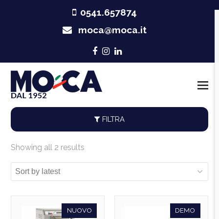
0541.657874
moca@moca.it
Facebook
Instagram
LinkedIn
FILTRA
Showing all 2 results
NUOVO
DEMO