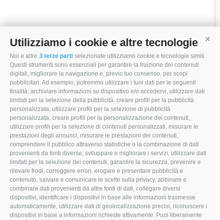
Utilizziamo i cookie e altre tecnologie
Cont
Noi e altre
3 terze parti
selezionate utilizziamo cookie e tecnologie simili.
Questi strumenti sono essenziali per garantire la fruizione dei contenuti
digitali, migliorare la navigazione e, previo tuo consenso, per scopi
pubblicitari. Ad esempio, potremmo utilizzare i tuoi dati per le seguenti
Via Modena, 22
finalità: archiviare informazioni su dispositivo e/o accedervi, utilizzare dati
limitati per la selezione della pubblicità, creare profili per la pubblicità
47853 Coriano (RN)
personalizzata, utilizzare profili per la selezione di pubblicità
personalizzata, creare profili per la personalizzazione dei contenuti,
0541.657874
utilizzare profili per la selezione di contenuti personalizzati, misurare le
prestazioni degli annunci, misurare le prestazioni dei contenuti,
info@mocamacchinari.it
comprendere il pubblico attraverso statistiche o la combinazione di dati
provenienti da fonti diverse, sviluppare e migliorare i servizi, utilizzare dati
F
I
L
limitati per la selezione dei contenuti, garantire la sicurezza, prevenire e
rilevare frodi, correggere errori, erogare e presentare pubblicità e
a
n
i
contenuto, salvare e comunicare le scelte sulla privacy, abbinare e
combinare dati provenienti da altre fonti di dati, collegare diversi
c
s
n
dispositivi, identificare i dispositivi in base alle informazioni trasmesse
e
t
k
automaticamente, utilizzare dati di geolocalizzazione precisi, riconoscere i
dispositivi in base a informazioni richieste attivamente. Puoi liberamente