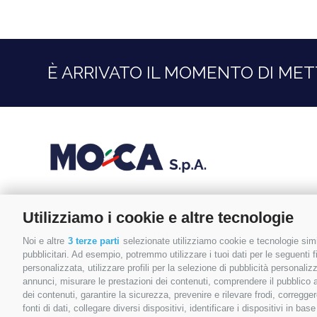
È ARRIVATO IL MOMENTO DI MET
Utilizziamo i cookie e altre tecnologie
Via Modena, 22
47853 Coriano (RN)
Noi e altre
3 terze parti
selezionate utilizziamo cookie e tecnologie simil
pubblicitari. Ad esempio, potremmo utilizzare i tuoi dati per le seguenti fin
0541.657874
personalizzata, utilizzare profili per la selezione di pubblicità personaliz
annunci, misurare le prestazioni dei contenuti, comprendere il pubblico att
info@mocamacchinari.it
dei contenuti, garantire la sicurezza, prevenire e rilevare frodi, corregg
fonti di dati, collegare diversi dispositivi, identificare i dispositivi in 