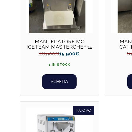
MANTECATORE MC
MAN
ICETEAM MASTERCHEF 12
CATT
18.900
€
15.900
€
6
1 IN STOCK
SCHEDA
NUOVO