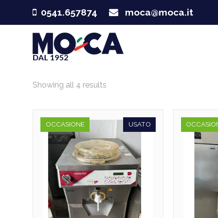
0541.657874
moca@moca.it
Showing all 4 results
OCCASIONE
USATO
OCCASIO