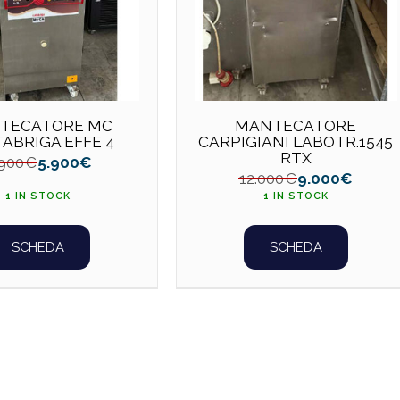
TECATORE MC
MANTECATORE
ABRIGA EFFE 4
CARPIGIANI LABOTR.1545
RTX
.900
€
5.900
€
12.000
€
9.000
€
1 IN STOCK
1 IN STOCK
SCHEDA
SCHEDA