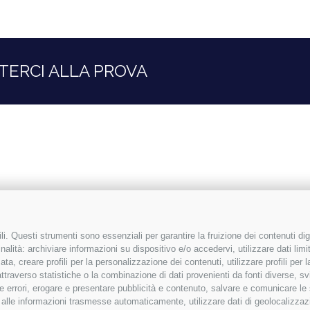
TERCI ALLA PROVA
i. Questi strumenti sono essenziali per garantire la fruizione dei contenuti dig
alità: archiviare informazioni su dispositivo e/o accedervi, utilizzare dati limita
zata, creare profili per la personalizzazione dei contenuti, utilizzare profili per
raverso statistiche o la combinazione di dati provenienti da fonti diverse, svilu
ere errori, erogare e presentare pubblicità e contenuto, salvare e comunicare le
base alle informazioni trasmesse automaticamente, utilizzare dati di geolocalizzaz