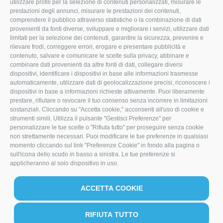
utilizzare profili per la selezione di contenuti personalizzati, misurare le
prestazioni degli annunci, misurare le prestazioni dei contenuti,
info@mocamacchinari.it
comprendere il pubblico attraverso statistiche o la combinazione di dati
provenienti da fonti diverse, sviluppare e migliorare i servizi, utilizzare dati
F
I
L
limitati per la selezione dei contenuti, garantire la sicurezza, prevenire e
rilevare frodi, correggere errori, erogare e presentare pubblicità e
a
n
i
contenuto, salvare e comunicare le scelte sulla privacy, abbinare e
combinare dati provenienti da altre fonti di dati, collegare diversi
c
s
n
dispositivi, identificare i dispositivi in base alle informazioni trasmesse
e
t
k
automaticamente, utilizzare dati di geolocalizzazione precisi, riconoscere i
dispositivi in base a informazioni richieste attivamente. Puoi liberamente
b
a
e
prestare, rifiutare o revocare il tuo consenso senza incorrere in limitazioni
sostanziali. Cliccando su "Accetta cookie," acconsenti all'uso di cookie e
o
g
d
strumenti simili. Utilizza il pulsante "Gestisci Preferenze" per
personalizzare le tue scelte o "Rifiuta tutto" per proseguire senza cookie
o
r
I
non strettamente necessari. Puoi modificare le tue preferenze in qualsiasi
k
a
n
momento cliccando sul link "Preferenze Cookie" in fondo alla pagina o
sull'icona dello scudo in basso a sinistra. Le tue preferenze si
m
applicheranno al solo dispositivo in uso.
ACCETTA COOKIE
RIFIUTA TUTTO