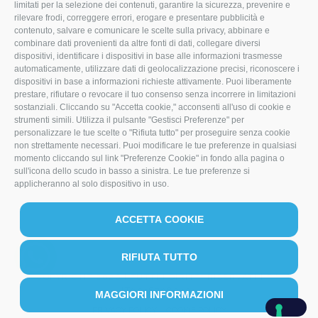
F
I
L
limitati per la selezione dei contenuti, garantire la sicurezza, prevenire e
rilevare frodi, correggere errori, erogare e presentare pubblicità e
a
n
i
contenuto, salvare e comunicare le scelte sulla privacy, abbinare e
combinare dati provenienti da altre fonti di dati, collegare diversi
c
s
n
dispositivi, identificare i dispositivi in base alle informazioni trasmesse
e
t
k
automaticamente, utilizzare dati di geolocalizzazione precisi, riconoscere i
dispositivi in base a informazioni richieste attivamente. Puoi liberamente
b
a
e
prestare, rifiutare o revocare il tuo consenso senza incorrere in limitazioni
sostanziali. Cliccando su "Accetta cookie," acconsenti all'uso di cookie e
o
g
d
strumenti simili. Utilizza il pulsante "Gestisci Preferenze" per
o
r
I
personalizzare le tue scelte o "Rifiuta tutto" per proseguire senza cookie
non strettamente necessari. Puoi modificare le tue preferenze in qualsiasi
k
a
n
momento cliccando sul link "Preferenze Cookie" in fondo alla pagina o
sull'icona dello scudo in basso a sinistra. Le tue preferenze si
m
applicheranno al solo dispositivo in uso.
ACCETTA COOKIE
RIFIUTA TUTTO
COPYRIGHT 2026 | TUTTI I DIRITTI RISERVATI | P.I.
IT00387080401
MAGGIORI INFORMAZIONI
PRIVACY POLICY
COOKIE POLICY