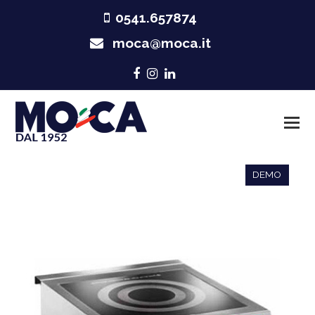
0541.657874
moca@moca.it
Facebook
Instagram
LinkedIn
DEMO