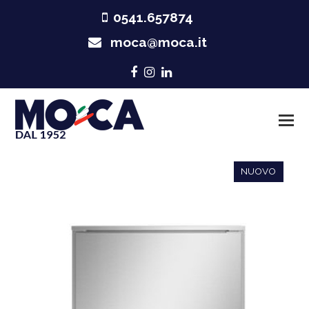
0541.657874
moca@moca.it
Facebook
Instagram
LinkedIn
NUOVO