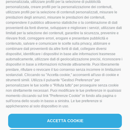
personalizzata, utilizzare profili per la selezione di pubblicità
personalizzata, creare profili per la personalizzazione dei contenuti,
0541.657874
utilizzare profili per la selezione di contenuti personalizzati, misurare le
prestazioni degli annunci, misurare le prestazioni dei contenuti,
info@mocamacchinari.it
comprendere il pubblico attraverso statistiche o la combinazione di dati
provenienti da fonti diverse, sviluppare e migliorare i servizi, utilizzare dati
F
I
L
limitati per la selezione dei contenuti, garantire la sicurezza, prevenire e
rilevare frodi, correggere errori, erogare e presentare pubblicità e
a
n
i
contenuto, salvare e comunicare le scelte sulla privacy, abbinare e
combinare dati provenienti da altre fonti di dati, collegare diversi
c
s
n
dispositivi, identificare i dispositivi in base alle informazioni trasmesse
e
t
k
automaticamente, utilizzare dati di geolocalizzazione precisi, riconoscere i
dispositivi in base a informazioni richieste attivamente. Puoi liberamente
b
a
e
prestare, rifiutare o revocare il tuo consenso senza incorrere in limitazioni
sostanziali. Cliccando su "Accetta cookie," acconsenti all'uso di cookie e
o
g
d
strumenti simili. Utilizza il pulsante "Gestisci Preferenze" per
personalizzare le tue scelte o "Rifiuta tutto" per proseguire senza cookie
o
r
I
non strettamente necessari. Puoi modificare le tue preferenze in qualsiasi
k
a
n
momento cliccando sul link "Preferenze Cookie" in fondo alla pagina o
sull'icona dello scudo in basso a sinistra. Le tue preferenze si
m
applicheranno al solo dispositivo in uso.
ACCETTA COOKIE