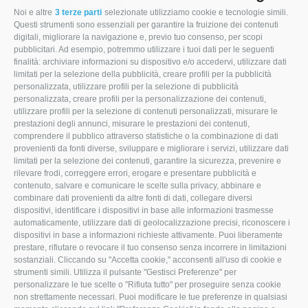
Noi e altre
3 terze parti
selezionate utilizziamo cookie e tecnologie simili.
Questi strumenti sono essenziali per garantire la fruizione dei contenuti
digitali, migliorare la navigazione e, previo tuo consenso, per scopi
pubblicitari. Ad esempio, potremmo utilizzare i tuoi dati per le seguenti
Via Modena, 22
finalità: archiviare informazioni su dispositivo e/o accedervi, utilizzare dati
limitati per la selezione della pubblicità, creare profili per la pubblicità
47853 Coriano (RN)
personalizzata, utilizzare profili per la selezione di pubblicità
personalizzata, creare profili per la personalizzazione dei contenuti,
0541.657874
utilizzare profili per la selezione di contenuti personalizzati, misurare le
prestazioni degli annunci, misurare le prestazioni dei contenuti,
info@mocamacchinari.it
comprendere il pubblico attraverso statistiche o la combinazione di dati
provenienti da fonti diverse, sviluppare e migliorare i servizi, utilizzare dati
F
I
L
limitati per la selezione dei contenuti, garantire la sicurezza, prevenire e
rilevare frodi, correggere errori, erogare e presentare pubblicità e
a
n
i
contenuto, salvare e comunicare le scelte sulla privacy, abbinare e
combinare dati provenienti da altre fonti di dati, collegare diversi
c
s
n
dispositivi, identificare i dispositivi in base alle informazioni trasmesse
e
t
k
automaticamente, utilizzare dati di geolocalizzazione precisi, riconoscere i
dispositivi in base a informazioni richieste attivamente. Puoi liberamente
b
a
e
prestare, rifiutare o revocare il tuo consenso senza incorrere in limitazioni
sostanziali. Cliccando su "Accetta cookie," acconsenti all'uso di cookie e
o
g
d
strumenti simili. Utilizza il pulsante "Gestisci Preferenze" per
personalizzare le tue scelte o "Rifiuta tutto" per proseguire senza cookie
o
r
I
non strettamente necessari. Puoi modificare le tue preferenze in qualsiasi