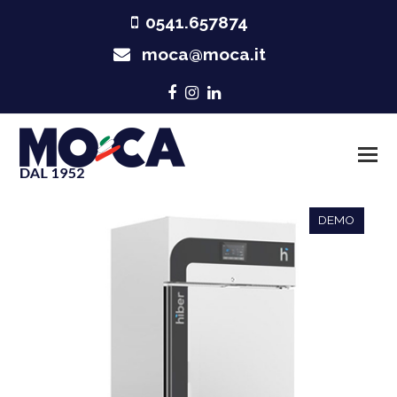
0541.657874
moca@moca.it
Facebook
Instagram
LinkedIn
DEMO