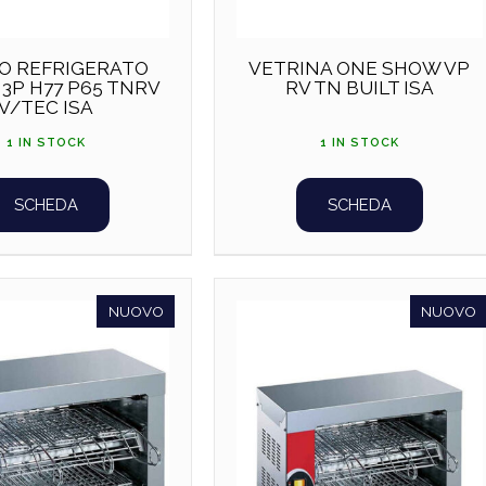
O REFRIGERATO
VETRINA ONE SHOW VP
 3P H77 P65 TNRV
RV TN BUILT ISA
V/TEC ISA
1 IN STOCK
1 IN STOCK
SCHEDA
SCHEDA
NUOVO
NUOVO