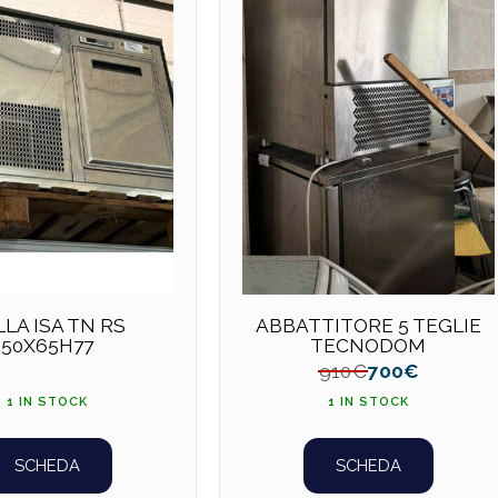
LLA ISA TN RS
ABBATTITORE 5 TEGLIE
50X65H77
TECNODOM
910
€
700
€
1 IN STOCK
1 IN STOCK
SCHEDA
SCHEDA