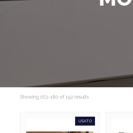
Showing 163–180 of 192 results
USATO