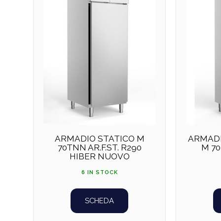
ARMADIO STATICO M
ARMADI
70TNN AR.F.ST. R290
M 70
HIBER NUOVO
6 IN STOCK
SCHEDA