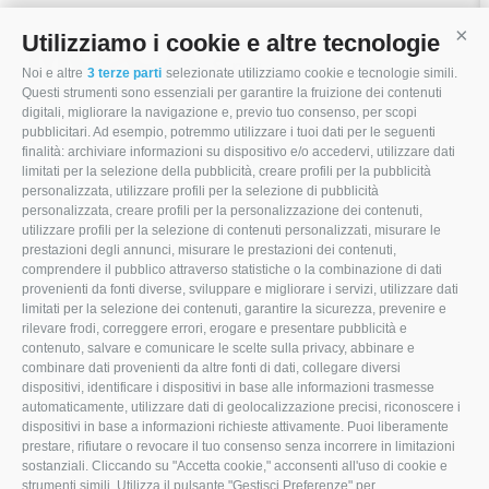
Utilizziamo i cookie e altre tecnologie
Cont
Noi e altre
3 terze parti
selezionate utilizziamo cookie e tecnologie simili.
Questi strumenti sono essenziali per garantire la fruizione dei contenuti
digitali, migliorare la navigazione e, previo tuo consenso, per scopi
pubblicitari. Ad esempio, potremmo utilizzare i tuoi dati per le seguenti
Via Modena, 22
finalità: archiviare informazioni su dispositivo e/o accedervi, utilizzare dati
limitati per la selezione della pubblicità, creare profili per la pubblicità
47853 Coriano (RN)
personalizzata, utilizzare profili per la selezione di pubblicità
personalizzata, creare profili per la personalizzazione dei contenuti,
0541.657874
utilizzare profili per la selezione di contenuti personalizzati, misurare le
prestazioni degli annunci, misurare le prestazioni dei contenuti,
info@mocamacchinari.it
comprendere il pubblico attraverso statistiche o la combinazione di dati
provenienti da fonti diverse, sviluppare e migliorare i servizi, utilizzare dati
F
I
L
limitati per la selezione dei contenuti, garantire la sicurezza, prevenire e
rilevare frodi, correggere errori, erogare e presentare pubblicità e
a
n
i
contenuto, salvare e comunicare le scelte sulla privacy, abbinare e
combinare dati provenienti da altre fonti di dati, collegare diversi
c
s
n
dispositivi, identificare i dispositivi in base alle informazioni trasmesse
e
t
k
automaticamente, utilizzare dati di geolocalizzazione precisi, riconoscere i
dispositivi in base a informazioni richieste attivamente. Puoi liberamente
b
a
e
prestare, rifiutare o revocare il tuo consenso senza incorrere in limitazioni
sostanziali. Cliccando su "Accetta cookie," acconsenti all'uso di cookie e
o
g
d
strumenti simili. Utilizza il pulsante "Gestisci Preferenze" per