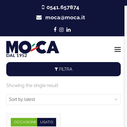
0541.657874
moca@moca.it
Facebook
Instagram
LinkedIn
FILTRA
Showing the single result
OCCASIONE
USATO