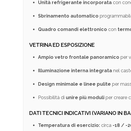
Unità refrigerante incorporata
con cond
Sbrinamento automatico
programmabil
Quadro comandi elettronico
con
termo
VETRINA ED ESPOSIZIONE
Ampio vetro frontale panoramico
per v
Illuminazione interna integrata
nel caste
Design minimale e linee pulite
per massi
Possibilità di
unire più moduli
per creare c
DATI TECNICI INDICATIVI (VARIANO IN 
Temperatura di esercizio:
circa
-18 / -2