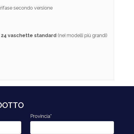
rifase secondo versione
a
24 vaschette standard
(nei modelli più grandi)
ODOTTO
Provincia*