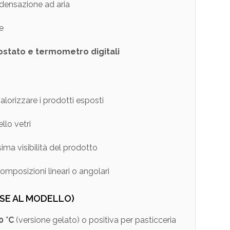
ensazione ad aria
e
stato e termometro digitali
alorizzare i prodotti esposti
llo vetri
ma visibilità del prodotto
omposizioni lineari o angolari
BASE AL MODELLO)
0 °C
(versione gelato) o positiva per pasticceria