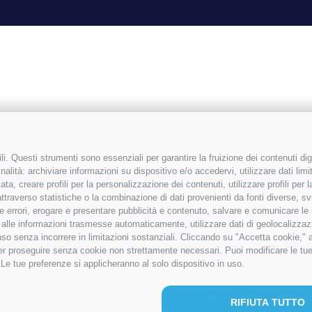
i. Questi strumenti sono essenziali per garantire la fruizione dei contenuti dig
alità: archiviare informazioni su dispositivo e/o accedervi, utilizzare dati limita
zata, creare profili per la personalizzazione dei contenuti, utilizzare profili per
raverso statistiche o la combinazione di dati provenienti da fonti diverse, svilu
ere errori, erogare e presentare pubblicità e contenuto, salvare e comunicare le
base alle informazioni trasmesse automaticamente, utilizzare dati di geolocalizzaz
so senza incorrere in limitazioni sostanziali. Cliccando su "Accetta cookie," ac
 per proseguire senza cookie non strettamente necessari. Puoi modificare le t
 Le tue preferenze si applicheranno al solo dispositivo in uso.
COPYRIGHT 2026 | TUTTI I DIRITTI RISERVATI | P.I. IT0038708040
RIFIUTA TUTTO