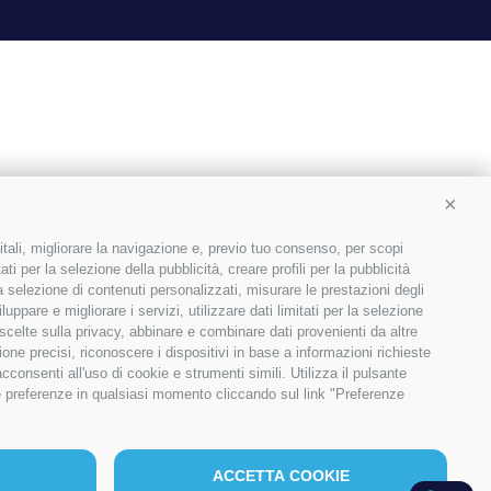
Conti
itali, migliorare la navigazione e, previo tuo consenso, per scopi
ti per la selezione della pubblicità, creare profili per la pubblicità
 la selezione di contenuti personalizzati, misurare le prestazioni degli
ppare e migliorare i servizi, utilizzare dati limitati per la selezione
 scelte sulla privacy, abbinare e combinare dati provenienti da altre
ione precisi, riconoscere i dispositivi in base a informazioni richieste
consenti all'uso di cookie e strumenti simili. Utilizza il pulsante
ue preferenze in qualsiasi momento cliccando sul link "Preferenze
1
ACCETTA COOKIE