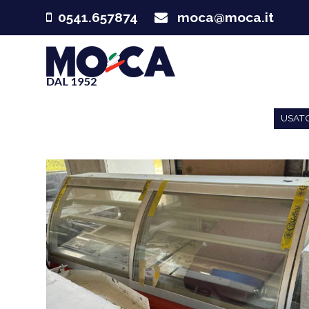
0541.657874
moca@moca.it
USAT