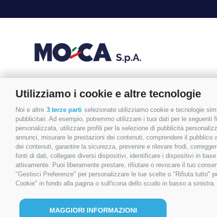
Utilizziamo i cookie e altre tecnologie
Via Modena, 22
47853 Coriano (RN)
Noi e altre
3 terze parti
selezionate utilizziamo cookie e tecnologie simil
pubblicitari. Ad esempio, potremmo utilizzare i tuoi dati per le seguenti fin
0541.657874
personalizzata, utilizzare profili per la selezione di pubblicità personaliz
annunci, misurare le prestazioni dei contenuti, comprendere il pubblico att
info@mocamacchinari.it
dei contenuti, garantire la sicurezza, prevenire e rilevare frodi, corregg
fonti di dati, collegare diversi dispositivi, identificare i dispositivi in 
F
I
L
attivamente. Puoi liberamente prestare, rifiutare o revocare il tuo consen
"Gestisci Preferenze" per personalizzare le tue scelte o "Rifiuta tutto"
a
n
i
Cookie" in fondo alla pagina o sull'icona dello scudo in basso a sinistra.
c
s
n
e
t
k
MAGGIORI INFORMAZIONI