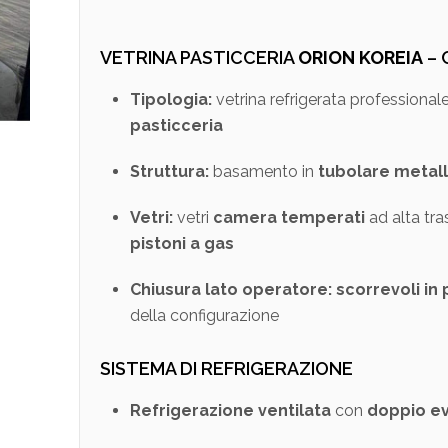
VETRINA PASTICCERIA
ORION KOREIA
– 
Tipologia:
vetrina refrigerata professional
pasticceria
Struttura:
basamento in
tubolare metall
Vetri:
vetri
camera temperati
ad alta tr
pistoni a gas
Chiusura lato operatore:
scorrevoli in 
della configurazione
SISTEMA DI REFRIGERAZIONE
Refrigerazione ventilata
con
doppio e