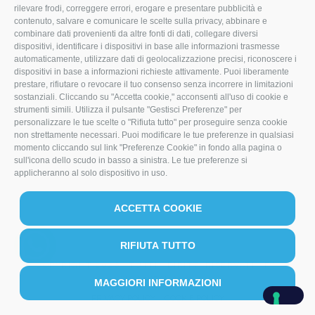
rilevare frodi, correggere errori, erogare e presentare pubblicità e
a
n
i
contenuto, salvare e comunicare le scelte sulla privacy, abbinare e
combinare dati provenienti da altre fonti di dati, collegare diversi
c
s
n
dispositivi, identificare i dispositivi in base alle informazioni trasmesse
e
t
k
automaticamente, utilizzare dati di geolocalizzazione precisi, riconoscere i
dispositivi in base a informazioni richieste attivamente. Puoi liberamente
b
a
e
prestare, rifiutare o revocare il tuo consenso senza incorrere in limitazioni
sostanziali. Cliccando su "Accetta cookie," acconsenti all'uso di cookie e
o
g
d
strumenti simili. Utilizza il pulsante "Gestisci Preferenze" per
personalizzare le tue scelte o "Rifiuta tutto" per proseguire senza cookie
o
r
I
non strettamente necessari. Puoi modificare le tue preferenze in qualsiasi
k
a
n
momento cliccando sul link "Preferenze Cookie" in fondo alla pagina o
sull'icona dello scudo in basso a sinistra. Le tue preferenze si
m
applicheranno al solo dispositivo in uso.
ACCETTA COOKIE
RIFIUTA TUTTO
COPYRIGHT 2026 | TUTTI I DIRITTI RISERVATI | P.I.
IT00387080401
MAGGIORI INFORMAZIONI
PRIVACY POLICY
COOKIE POLICY