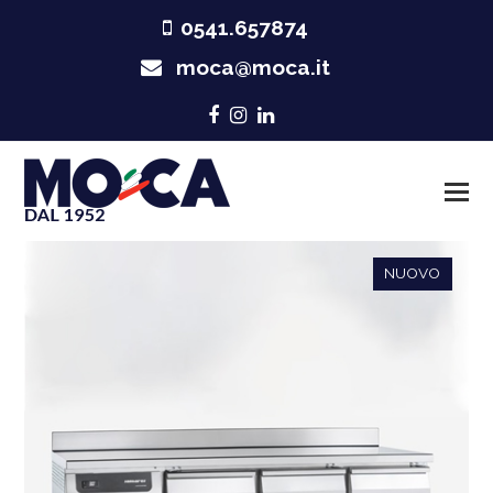
0541.657874
moca@moca.it
Facebook
Instagram
LinkedIn
NUOVO