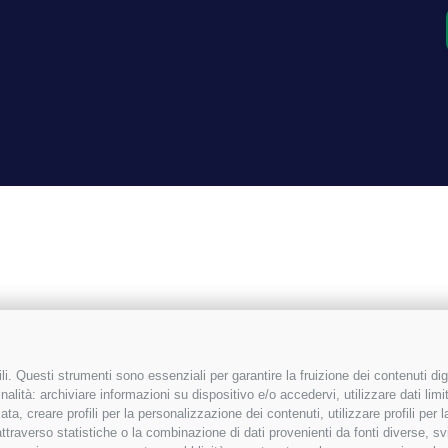
i. Questi strumenti sono essenziali per garantire la fruizione dei contenuti dig
alità: archiviare informazioni su dispositivo e/o accedervi, utilizzare dati limita
zata, creare profili per la personalizzazione dei contenuti, utilizzare profili per
raverso statistiche o la combinazione di dati provenienti da fonti diverse, svilu