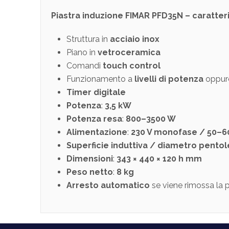
Piastra induzione FIMAR PFD35N – caratteri
Struttura in
acciaio inox
Piano in
vetroceramica
Comandi
touch control
Funzionamento a
livelli di potenza
oppur
Timer digitale
Potenza
:
3,5 kW
Potenza resa
:
800–3500 W
Alimentazione
:
230 V monofase / 50–6
Superficie induttiva / diametro pentol
Dimensioni
:
343 × 440 × 120 h mm
Peso netto
:
8 kg
Arresto automatico
se viene rimossa la p