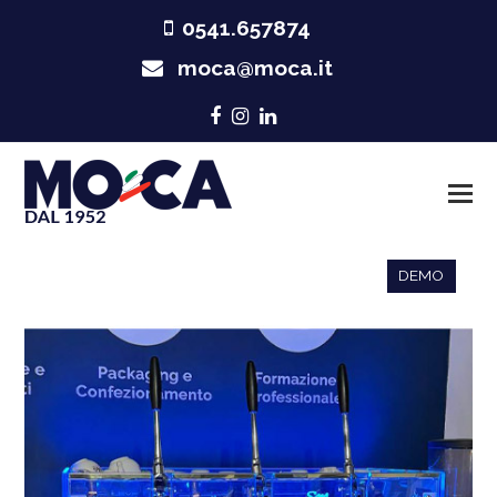
0541.657874
moca@moca.it
Facebook
Instagram
LinkedIn
DEMO