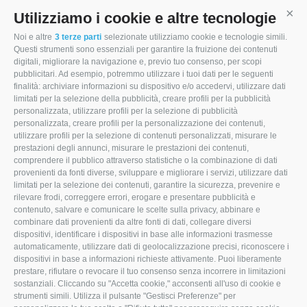
Utilizziamo i cookie e altre tecnologie
Cont
Noi e altre
3 terze parti
selezionate utilizziamo cookie e tecnologie simili.
Questi strumenti sono essenziali per garantire la fruizione dei contenuti
digitali, migliorare la navigazione e, previo tuo consenso, per scopi
pubblicitari. Ad esempio, potremmo utilizzare i tuoi dati per le seguenti
Via Modena, 22
finalità: archiviare informazioni su dispositivo e/o accedervi, utilizzare dati
limitati per la selezione della pubblicità, creare profili per la pubblicità
47853 Coriano (RN)
personalizzata, utilizzare profili per la selezione di pubblicità
personalizzata, creare profili per la personalizzazione dei contenuti,
0541.657874
utilizzare profili per la selezione di contenuti personalizzati, misurare le
prestazioni degli annunci, misurare le prestazioni dei contenuti,
info@mocamacchinari.it
comprendere il pubblico attraverso statistiche o la combinazione di dati
provenienti da fonti diverse, sviluppare e migliorare i servizi, utilizzare dati
F
I
L
limitati per la selezione dei contenuti, garantire la sicurezza, prevenire e
rilevare frodi, correggere errori, erogare e presentare pubblicità e
a
n
i
contenuto, salvare e comunicare le scelte sulla privacy, abbinare e
combinare dati provenienti da altre fonti di dati, collegare diversi
c
s
n
dispositivi, identificare i dispositivi in base alle informazioni trasmesse
e
t
k
automaticamente, utilizzare dati di geolocalizzazione precisi, riconoscere i
dispositivi in base a informazioni richieste attivamente. Puoi liberamente
b
a
e
prestare, rifiutare o revocare il tuo consenso senza incorrere in limitazioni
sostanziali. Cliccando su "Accetta cookie," acconsenti all'uso di cookie e
o
g
d
strumenti simili. Utilizza il pulsante "Gestisci Preferenze" per