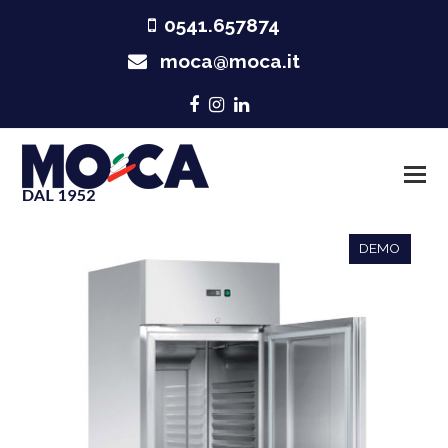
0541.657874
moca@moca.it
Facebook
Instagram
LinkedIn
DEMO