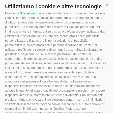
Utilizziamo i cookie e altre tecnologie
Cont
Noi e altre
3 terze parti
selezionate utilizziamo cookie e tecnologie simili.
Questi strumenti sono essenziali per garantire la fruizione dei contenuti
digitali, migliorare la navigazione e, previo tuo consenso, per scopi
pubblicitari. Ad esempio, potremmo utilizzare i tuoi dati per le seguenti
Via Modena, 22
finalità: archiviare informazioni su dispositivo e/o accedervi, utilizzare dati
limitati per la selezione della pubblicità, creare profili per la pubblicità
47853 Coriano (RN)
personalizzata, utilizzare profili per la selezione di pubblicità
personalizzata, creare profili per la personalizzazione dei contenuti,
0541.657874
utilizzare profili per la selezione di contenuti personalizzati, misurare le
prestazioni degli annunci, misurare le prestazioni dei contenuti,
info@mocamacchinari.it
comprendere il pubblico attraverso statistiche o la combinazione di dati
provenienti da fonti diverse, sviluppare e migliorare i servizi, utilizzare dati
F
I
L
limitati per la selezione dei contenuti, garantire la sicurezza, prevenire e
rilevare frodi, correggere errori, erogare e presentare pubblicità e
a
n
i
contenuto, salvare e comunicare le scelte sulla privacy, abbinare e
combinare dati provenienti da altre fonti di dati, collegare diversi
c
s
n
dispositivi, identificare i dispositivi in base alle informazioni trasmesse
e
t
k
automaticamente, utilizzare dati di geolocalizzazione precisi, riconoscere i
dispositivi in base a informazioni richieste attivamente. Puoi liberamente
b
a
e
prestare, rifiutare o revocare il tuo consenso senza incorrere in limitazioni
sostanziali. Cliccando su "Accetta cookie," acconsenti all'uso di cookie e
o
g
d
strumenti simili. Utilizza il pulsante "Gestisci Preferenze" per