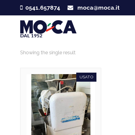
0541.657874
moca@moca.it
Showing the single result
USATO